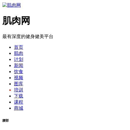
肌肉网
最有深度的健身健美平台
首页
肌肉
计划
新闻
饮食
视频
图库
培训
下载
课程
商城
腰部