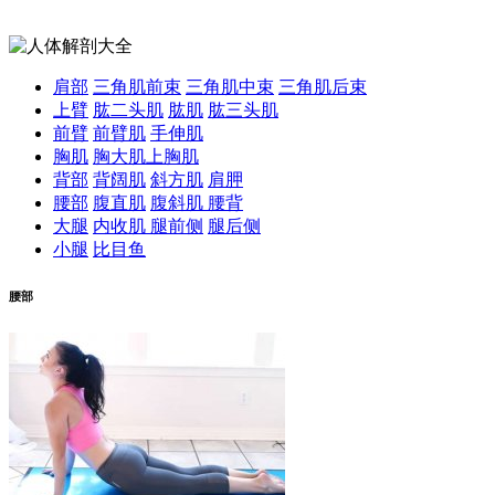
肩部
三角肌前束
三角肌中束
三角肌后束
上臂
肱二头肌
肱肌
肱三头肌
前臂
前臂肌
手伸肌
胸肌
胸大肌
上胸肌
背部
背阔肌
斜方肌
肩胛
腰部
腹直肌
腹斜肌
腰背
大腿
内收肌
腿前侧
腿后侧
小腿
比目鱼
腰部