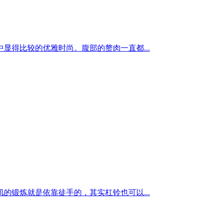
得比较的优雅时尚。腹部的赘肉一直都...
锻炼就是依靠徒手的，其实杠铃也可以...