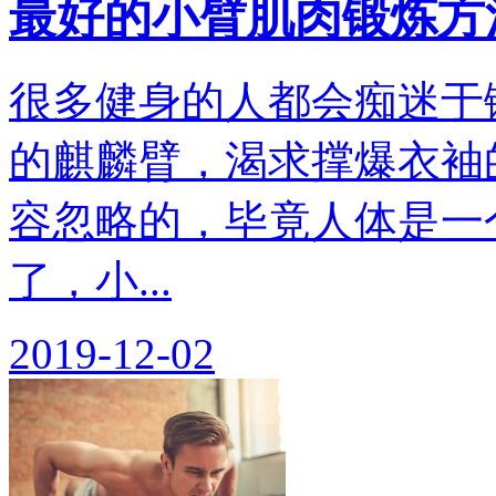
最好的小臂肌肉锻炼方
很多健身的人都会痴迷于
的麒麟臂，渴求撑爆衣袖
容忽略的，毕竟人体是一
了，小...
2019-12-02