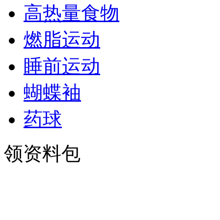
高热量食物
燃脂运动
睡前运动
蝴蝶袖
药球
领资料包