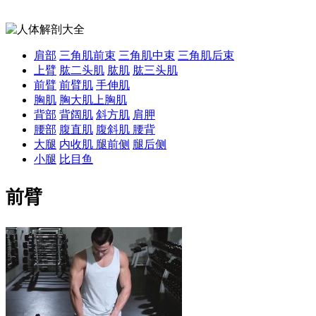
肩部
三角肌前束
三角肌中束
三角肌后束
上臂
肱二头肌
肱肌
肱三头肌
前臂
前臂肌
手伸肌
胸肌
胸大肌
上胸肌
背部
背阔肌
斜方肌
肩胛
腰部
腹直肌
腹斜肌
腰背
大腿
内收肌
腿前侧
腿后侧
小腿
比目鱼
前臂