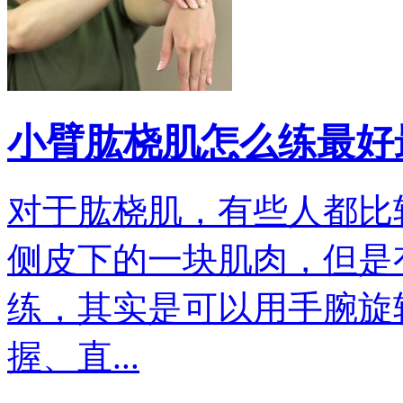
小臂肱桡肌怎么练最好
对于肱桡肌，有些人都比
侧皮下的一块肌肉，但是
练，其实是可以用手腕旋
握、直...