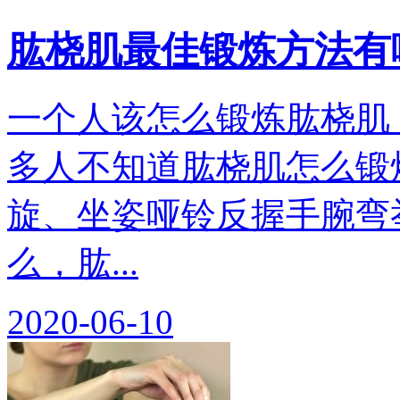
肱桡肌最佳锻炼方法有
一个人该怎么锻炼肱桡肌
多人不知道肱桡肌怎么锻
旋、坐姿哑铃反握手腕弯
么，肱...
2020-06-10