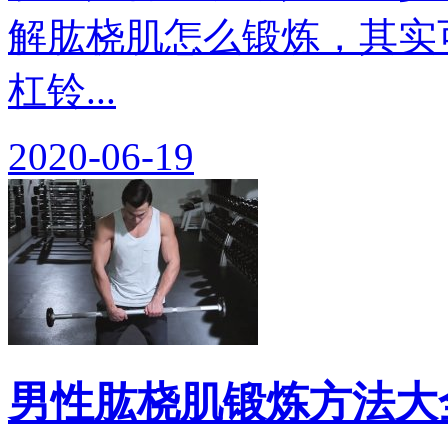
解肱桡肌怎么锻炼，其实
杠铃...
2020-06-19
男性肱桡肌锻炼方法大