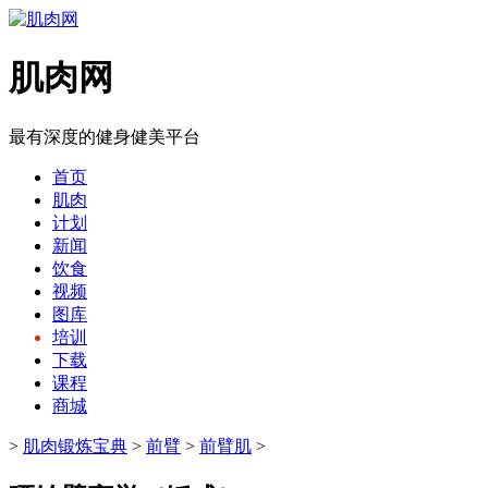
肌肉网
最有深度的健身健美平台
首页
肌肉
计划
新闻
饮食
视频
图库
培训
下载
课程
商城
>
肌肉锻炼宝典
>
前臂
>
前臂肌
>