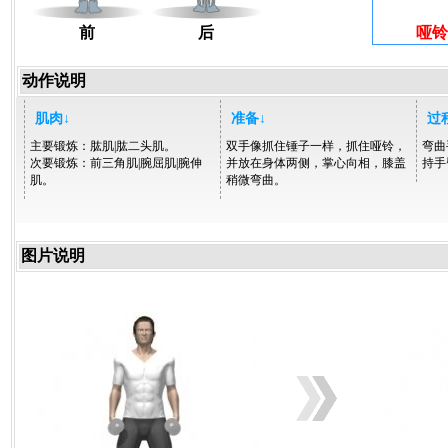
前
后
哑铃
动作说明
肌肉↓
准备↓
过
主要锻炼：肱肌|肱二头肌。
双手像抓住锤子一样，抓住哑铃，
弯曲
次要锻炼：前三角肌|腕屈肌|腕伸
并放在身体两侧，掌心向相，膝盖
持手
肌。
稍微弯曲。
图片说明