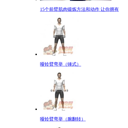
15个前臂肌肉锻炼方法和动作 让你拥有
哑铃臂弯举（锤式）
哑铃臂弯举（腕翻转）