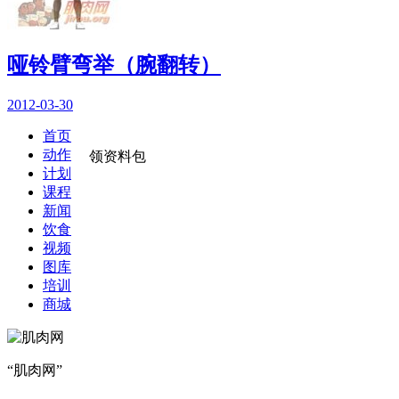
哑铃臂弯举（腕翻转）
2012-03-30
首页
动作
领资料包
计划
课程
新闻
饮食
视频
图库
培训
商城
“肌肉网”