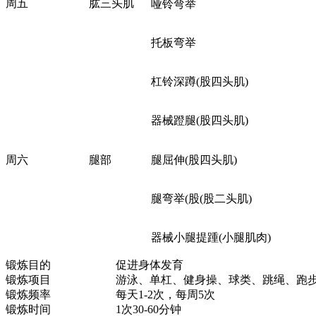
周五
肱三头肌
哑铃弯举
托板弯举
杠铃深蹲(股四头肌)
器械蹬腿(股四头肌)
周六
腿部
腿屈伸(股四头肌)
腿弯举(股(股二头肌)
器械小腿提踵(小腿肌肉)
锻炼目的
促进身体发育
锻炼项目
游泳、单杠、健身操、球类、跳绳、跑
锻炼频率
每天1-2次，每周5次
锻炼时间
1次30-60分钟