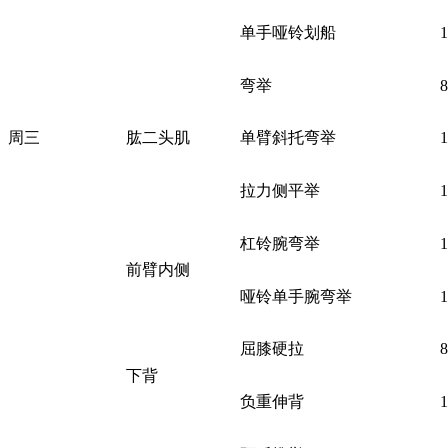
单手哑铃划船
弯举
周三
肱二头肌
单臂斜托弯举
拉力侧平举
杠铃腕弯举
前臂内侧
哑铃单手腕弯举
屈膝硬拉
下背
负重伸背