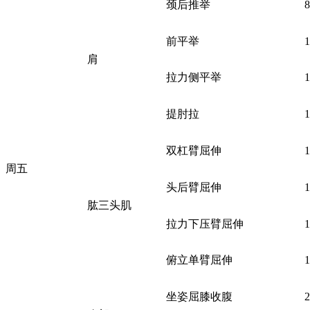
颈后推举
前平举
肩
拉力侧平举
提肘拉
双杠臂屈伸
周五
头后臂屈伸
肱三头肌
拉力下压臂屈伸
俯立单臂屈伸
坐姿屈膝收腹