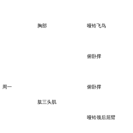
胸部
哑铃飞鸟
俯卧撑
周一
俯卧撑
肱三头肌
哑铃颈后屈臂