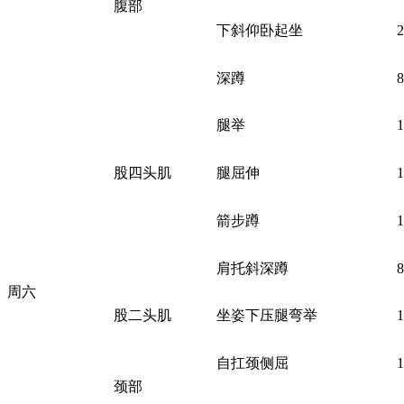
腹部
下斜仰卧起坐
深蹲
腿举
股四头肌
腿屈伸
箭步蹲
肩托斜深蹲
周六
股二头肌
坐姿下压腿弯举
自扛颈侧屈
颈部