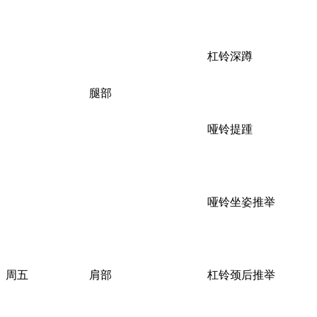
杠铃深蹲
腿部
哑铃提踵
哑铃坐姿推举
周五
肩部
杠铃颈后推举