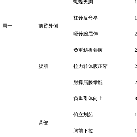
蝴蝶夹胸
杠铃反弯举
周一
前臂外侧
哑铃腕屈伸
负重斜板卷腹
腹肌
拉力转体腹压缩
肘撑屈膝举腿
负重引体向上
俯立划船
背部
胸前下拉