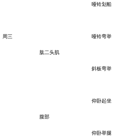
哑铃划船
周三
哑铃弯举
肱二头肌
斜板弯举
仰卧起坐
腹部
仰卧举腿