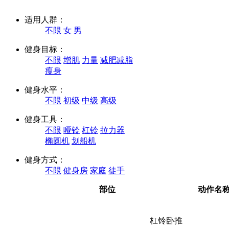
适用人群：
不限
女
男
健身目标：
不限
增肌
力量
减肥减脂
瘦身
健身水平：
不限
初级
中级
高级
健身工具：
不限
哑铃
杠铃
拉力器
椭圆机
划船机
健身方式：
不限
健身房
家庭
徒手
部位
动作名
杠铃卧推