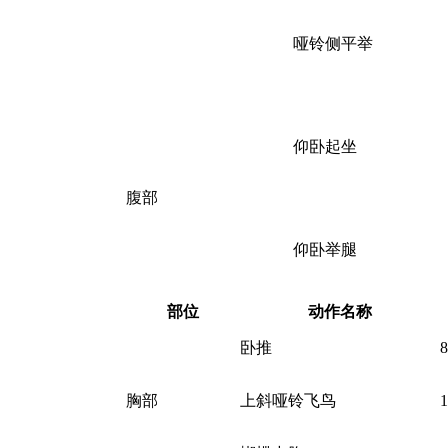
哑铃侧平举
仰卧起坐
腹部
仰卧举腿
部位
动作名称
卧推
胸部
上斜哑铃飞鸟