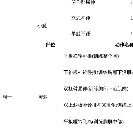
俯仰卧屈伸
立式举踵
小腿
单腿举踵
部位
动作名
平板杠铃卧推(训练整个胸)
下斜板杠铃卧推(训练胸部下沿肌
双杠臂屈伸(训练胸部下沿肌肉)
周一
胸部
双上斜板哑铃推举30度角(训练上
平板哑铃飞鸟(训练胸肌中部)