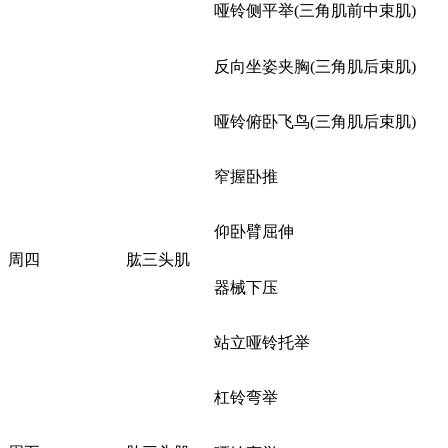
哑铃侧平举(三角肌前中束肌)
反向坐姿夹胸(三角肌后束肌)
哑铃俯卧飞鸟(三角肌后束肌)
窄握卧推
仰卧臂屈伸
周四
肱三头肌
器械下压
站立哑铃托举
杠铃弯举