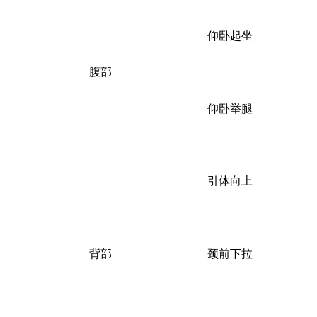
仰卧起坐
腹部
仰卧举腿
引体向上
背部
颈前下拉