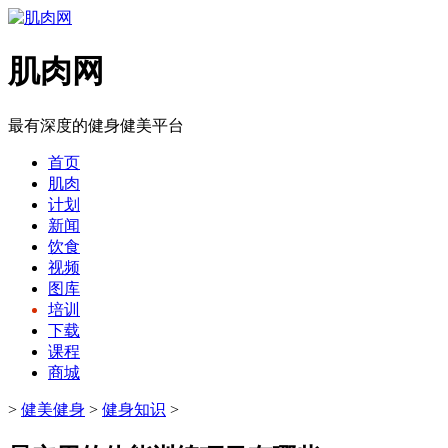
肌肉网
最有深度的健身健美平台
首页
肌肉
计划
新闻
饮食
视频
图库
培训
下载
课程
商城
>
健美健身
>
健身知识
>