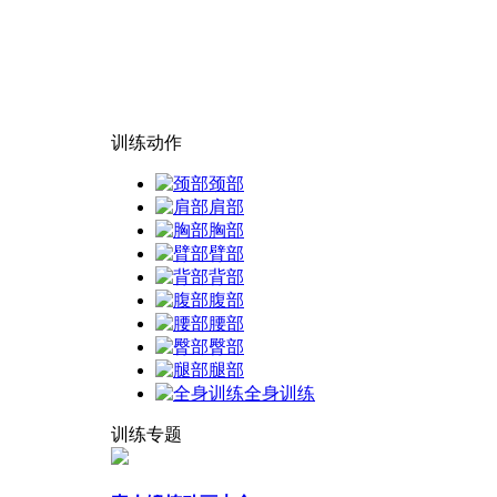
训练动作
颈部
肩部
胸部
臂部
背部
腹部
腰部
臀部
腿部
全身训练
训练专题