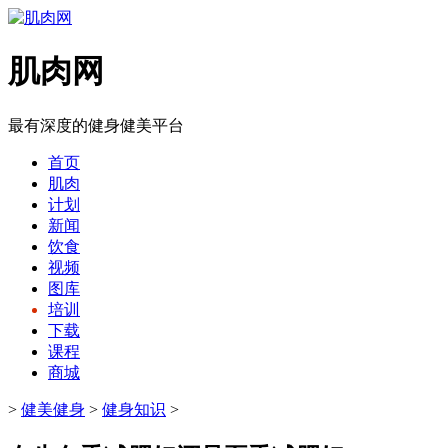
肌肉网
最有深度的健身健美平台
首页
肌肉
计划
新闻
饮食
视频
图库
培训
下载
课程
商城
>
健美健身
>
健身知识
>