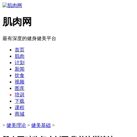
肌肉网
最有深度的健身健美平台
首页
肌肉
计划
新闻
饮食
视频
图库
培训
下载
课程
商城
>
健美理论
>
健美基础
>