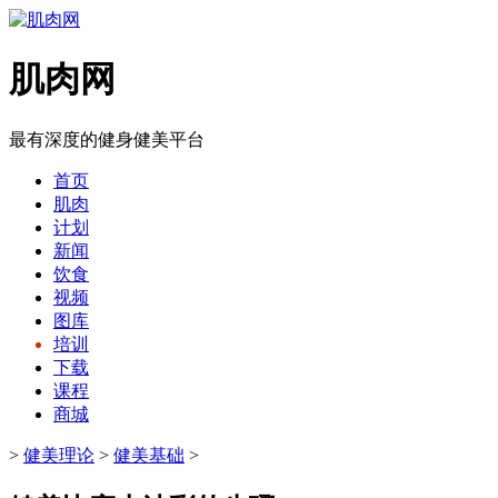
肌肉网
最有深度的健身健美平台
首页
肌肉
计划
新闻
饮食
视频
图库
培训
下载
课程
商城
>
健美理论
>
健美基础
>