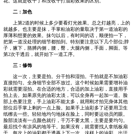
花。这就是收干了和没收干打油彩效果的区别。
二：加色
上第2道的时候上多少要看灯光效果。总之灯越亮，上的
就越多。也主要是抹，手掌粘油彩的量取决于第一道油彩的
厚薄和想要的效果。抹匀以后，有时间的话，顺便拍一下，
把第一道没处理的细节都拍到。特别要注意以下几个部位;脖
子，腋下，胳膊内侧，腰，臀，大腿内侧，手面，脚面。等
第2次干透后，就开始下一道工序。
三：修饰
这一次，主要是拍。分干拍和湿拍。干拍就是不加油彩
直接拍匀。全身细节全部不放过。这个时候如果需要增补油
彩就需要湿拍。在合适的地方，合适的加上油彩，直接用手
拍上去。如果原先的油彩太淡，可以全身再一起加一道。脸
部上色要注意，手上油彩不能太多，就用刚才拍完身体其他
部位后手掌上剩的一点上脸。如果手上油彩多了还要用卫生
纸檫去一些。轻轻地均匀地抹在脸上，同时要运动员闭眼。
脸部淡淡有一点颜色就行，千万不要太黑，主要是要均匀。
最后找个有凉风的地等干。如果没有，就需要找人拿纸板扇
干。每次上的油彩都干透再上下一次。这样上的油彩，出汗