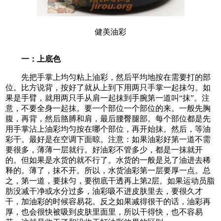
健美油彩
一：上底色
先把手掌上均匀粘上油彩，然后平均地按在需要打的部
位。比方说背，按好了就从上到下用两只手掌一起抹匀。如
果是手臂，就用两只手从肩一起抹到手腕第一道叫“抹”。注
意，不要全身一起抹。要一个部位一个部位的来。一般先胸
腹，再背，然后胳膊和肩，最后腰臀腿部。每个部位都是先
用手掌沾上油彩均匀按在哪个部位，再开始抹。然后，等油
彩干。最好是在空调下面晾。注意：如果油彩好第一道不需
要很多，薄薄一层就行。好油彩不管多少，都是一抹就开
的。但如果是水货的就不行了。水货的一般是兑了油进去稀
释的。薄了，抹不开。所以，水货油彩第一层要厚一点。总
之，第一道，要抹匀，要彻底干透再上第2层。如果运动员脂
肪没减干净或水分过多，油彩吸不进皮肤里去，要很久才
干，加油彩的时候容易花。反之如果减得很干的话，油彩再
厚，也会很快被吸到皮肤里面里，所以干得快，也不容易