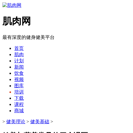
肌肉网
最有深度的健身健美平台
首页
肌肉
计划
新闻
饮食
视频
图库
培训
下载
课程
商城
>
健美理论
>
健美基础
>