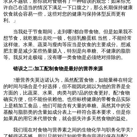
求从不越轨，那你就对食物有了一种错误的观念：如果你允
许自己在适当的情况下满足一下口腹之?，那么长期保持健康
饮食就会容易一些，这些对您的健康与保持体型反而更有
利。」
当我处于节食期间，走到哪?都自带食物。但是如果我不
想节食，就乾脆出去吃一顿，包括乳酪蛋糕 当然，不能经常
这样做。水果、蔬菜与瘦肉等应当是饮食的主要成分。想减
肥主要是减少某些热量摄入，特别是向单糖、不健康的脂肪
等。我反对走极端，没有哪一类食物是必须绝对排除的。
错误之二:加工配制食物是最好的营养来源
?册营养失莫达诺认为，虽然配置食物，如能量棒在特定
的时间与场合是个好选择，但不能因此就以为他的营养是全
方面的，比蔬菜、水果、肉类与奶?品的饮食更好。配?食物
确实方便，但不能份依赖他。也些标榜健康的带餐食品实际
上是精加工食品，他们可能含有大量的单糖。虽然其中的安
基酸与脂肪类的含量如成分表上一样符合基本要求，但是你
如果真的用它来代替饮食，就会损失许多天然食物的益处。
我们现在对食物与营养素之间的生物化学与职务化学关?
了解得还不够，所以只能对已知的营养内容进行保存与配?。