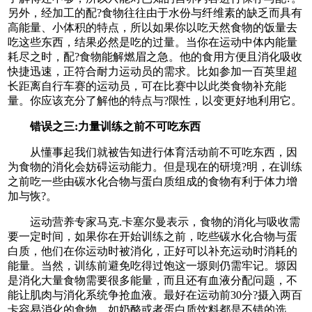
另外，经加工的配?食物往往由于水份与纤维素的缺乏而具有
高能量、小体积的特点，所以如果你以吃天然食物的饭量去
吃这些东西，结果必然是吃的过量。当你在运动中体内能量
耗尽之时，配?食物能解燃眉之急。他的食用方便且消化吸收
快捷迅速，正符合耐力运动员的需求。比如参加一百英里超
长距离自行车赛的运动员，可在比赛中以此类食物补充能
量。你应该充分了解他的特点与?限性，以变更好地利用它。
错误之三:力量训练之前不可吃东西
从懂事起我们就被告知进行体育活动前不可吃东西，因
为食物的消化会妨碍运动能力。但是现在的研境?明，在训练
之前吃一些由碳水化合物与蛋白质组成的食物有利于体力增
加与恢?。
运动营养专家马克.卡塞尔曼表示，食物的消化与吸收需
要一定时间，如果你在开始训练之前，吃些碳水化合物与蛋
白质，他们在你运动时被消化，正好可以补充运动时消耗的
能量。当然，训练前避免吃得过饱这一塬则仍需牢记。塬因
是消化大量食物需要很多能量，而且还有血液分配问题，不
能让肌肉与消化系统争抢血液。最好在运动前30分?摄入两百
卡容易消化的食物，如奶酪或者蛋白质饮料都是不错的选