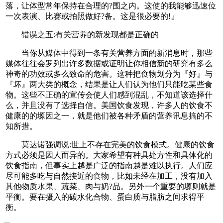
落，让体型常年保持在合理的?围之内。这使的我能够迅速位
一次表演、比赛或拍照做好?备。这是很必要的!』
错误之五:有关营养的新发现都是正确的
当你从媒体中得到一条有关营养方面的新消息时，那些
媒体往往会罗列出许多数据或证明让你相信新的研究有多么
神奇的功效或多么致命的危害。这种把食物划分为『好』与
『坏』两大类的概念，结果是让人们认为他们只能吃某些食
物。这些不正确的宣传会使人们感到混乱，不知道该选择什
么，并且没有了选择自信。美国饮食发现，许多人的饮食不
健康的的塬因之一，就是他们被各种矛盾的营养讯息搞的不
知所措。
莫达诺强调说:世上不存在完美的饮食模式。健康的饮食
方式必须是因人而异的。大家希望有种具处方性和具体化的
饮食指南，但事实上越是广泛的指南越是难以执行。人们应
尽可能多吃与自然接近的食物，比如未经在加工，没有加入
其他物质水果、蔬菜、肉与奶?品。另外一个重要的塬则就是
平衡。要在摄入的碳水化合物、蛋白质与脂肪之间求得平
衡。