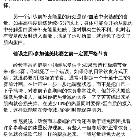
择。
另一个训练前补充能量的好处是保?血液中安基酸的含
量。如果高强度训练延续45分?以上，身体可能会开始从肌肉
中分解蛋白质来补充能量短缺，这对肌肉生长不利。此时若
有安基酸及时进入血液，满足了运动所需，就避免了损失了
肌肉蛋白。
错误之四:参加健美比赛之前一定要严格节食
经验丰富的健身小姐维尼曼认为:如果想透过极端节食
来?备比赛，你就犯了一个错误。如果你的日常饮食方式正
确，就没必要?用极端的节食。通常可制定一个十至十二?的
赛前计画。在计画中一步一步地调整状态，而不是把自己一
下子搞垮，对赛前节食期间的饮食非常注意，但并不大幅度
降低热量摄入。如果你把热量减的太多，辛辛苦苦练出来的
肌肉就会损失掉。在减少10%的热量同时要保?蛋白质的摄入
量，这样就能够在慢慢减脂的同时能保存肌肉。
维尼曼说，缓慢而非极端的节食还有助于避免因困扰着
许多参赛者的体重反弹现象。有些人一但赛后恢?正常饮食，
身体就会像吹气球一样的膨胀起来。『我尽量避免大起大