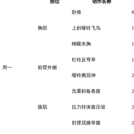
部位
动作名称
卧推
胸部
上斜哑铃飞鸟
蝴蝶夹胸
杠铃反弯举
周一
前臂外侧
哑铃腕屈伸
负重斜板卷腹
腹肌
拉力转体腹压缩
肘撑屈膝举腿