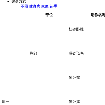
健身方式：
不限
健身房
家庭
徒手
部位
动作名
杠铃卧推
胸部
哑铃飞鸟
俯卧撑
周一
俯卧撑