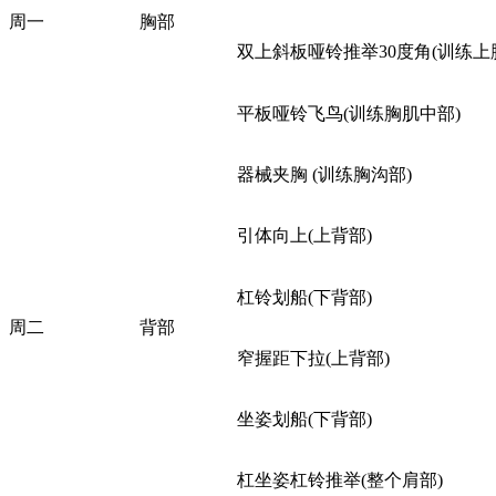
周一
胸部
双上斜板哑铃推举30度角(训练上
平板哑铃飞鸟(训练胸肌中部)
器械夹胸 (训练胸沟部)
引体向上(上背部)
杠铃划船(下背部)
周二
背部
窄握距下拉(上背部)
坐姿划船(下背部)
杠坐姿杠铃推举(整个肩部)