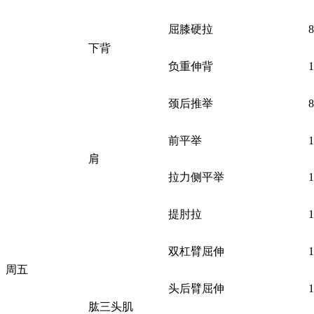
屈膝硬拉
下背
负重伸背
颈后推举
前平举
肩
拉力侧平举
提肘拉
双杠臂屈伸
周五
头后臂屈伸
肱三头肌