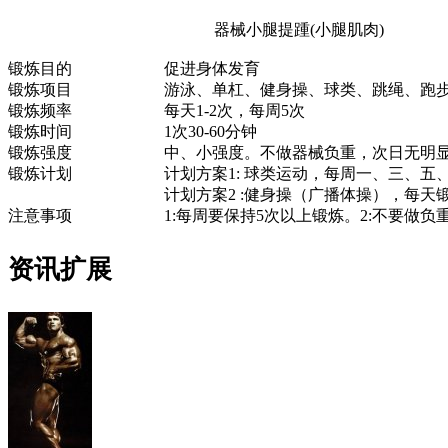
器械小腿提踵(小腿肌肉)
锻炼目的
促进身体发育
锻炼项目
游泳、单杠、健身操、球类、跳绳、跑
锻炼频率
每天1-2次，每周5次
锻炼时间
1次30-60分钟
锻炼强度
中、小强度。不做器械负重，次日无明
锻炼计划
计划方案1: 球类运动，每周一、三、五、
计划方案2 :健身操（广播体操），每天锻
注意事项
1:每周要保持5次以上锻炼。2:不要做负
资讯扩展