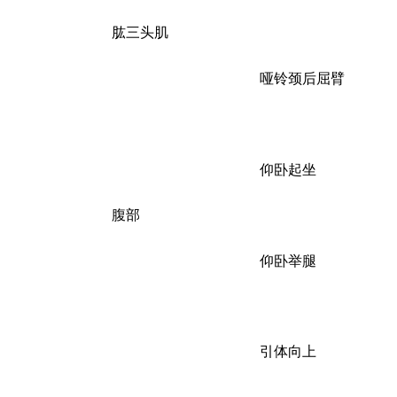
肱三头肌
哑铃颈后屈臂
仰卧起坐
腹部
仰卧举腿
引体向上