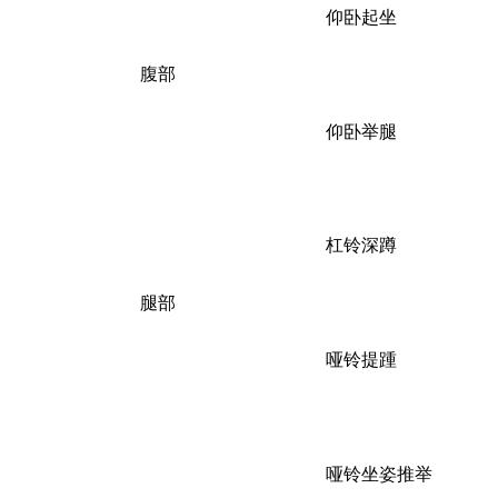
仰卧起坐
腹部
仰卧举腿
杠铃深蹲
腿部
哑铃提踵
哑铃坐姿推举