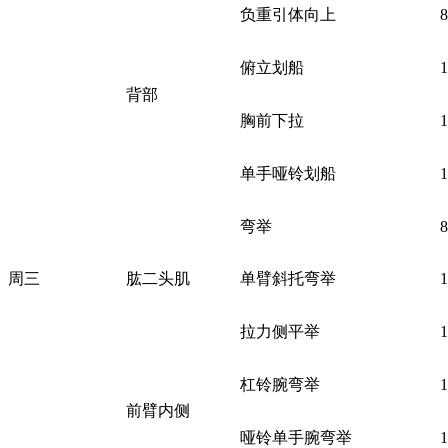
负重引体向上
俯立划船
背部
胸前下拉
单手哑铃划船
弯举
周三
肱二头肌
单臂斜托弯举
拉力侧平举
杠铃腕弯举
前臂内侧
哑铃单手腕弯举