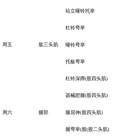
站立哑铃托举
杠铃弯举
周五
肱三头肌
哑铃弯举
托板弯举
杠铃深蹲(股四头肌)
器械蹬腿(股四头肌)
周六
腿部
腿屈伸(股四头肌)
腿弯举(股(股二头肌)