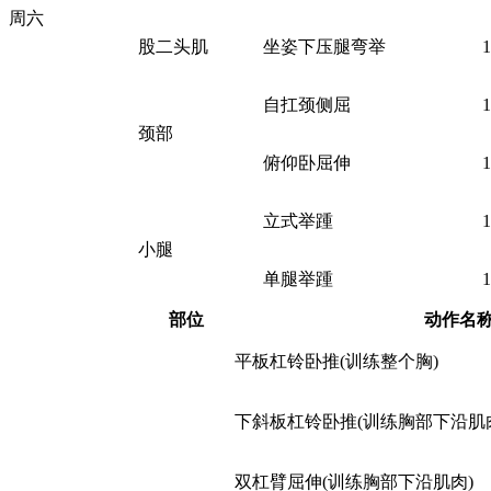
周六
股二头肌
坐姿下压腿弯举
自扛颈侧屈
颈部
俯仰卧屈伸
立式举踵
小腿
单腿举踵
部位
动作名
平板杠铃卧推(训练整个胸)
下斜板杠铃卧推(训练胸部下沿肌
双杠臂屈伸(训练胸部下沿肌肉)