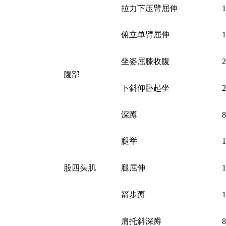
拉力下压臂屈伸
俯立单臂屈伸
坐姿屈膝收腹
腹部
下斜仰卧起坐
深蹲
腿举
股四头肌
腿屈伸
箭步蹲
肩托斜深蹲