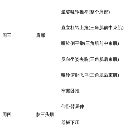
坐姿哑铃推举(整个肩部)
直立杠铃上拉(三角肌前中束肌)
周三
肩部
哑铃侧平举(三角肌前中束肌)
反向坐姿夹胸(三角肌后束肌)
哑铃俯卧飞鸟(三角肌后束肌)
窄握卧推
仰卧臂屈伸
周四
肱三头肌
器械下压