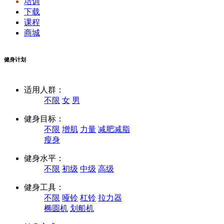
培训
下载
课程
商城
健身计划
适用人群：
不限
女
男
健身目标：
不限
增肌
力量
减肥减脂
瘦身
健身水平：
不限
初级
中级
高级
健身工具：
不限
哑铃
杠铃
拉力器
椭圆机
划船机