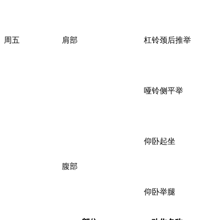
周五
肩部
杠铃颈后推举
哑铃侧平举
仰卧起坐
腹部
仰卧举腿