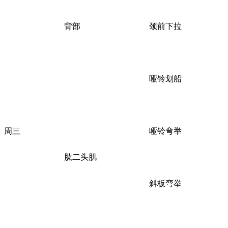
背部
颈前下拉
哑铃划船
周三
哑铃弯举
肱二头肌
斜板弯举