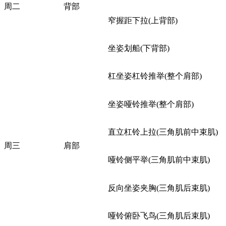
周二
背部
窄握距下拉(上背部)
坐姿划船(下背部)
杠坐姿杠铃推举(整个肩部)
坐姿哑铃推举(整个肩部)
直立杠铃上拉(三角肌前中束肌)
周三
肩部
哑铃侧平举(三角肌前中束肌)
反向坐姿夹胸(三角肌后束肌)
哑铃俯卧飞鸟(三角肌后束肌)