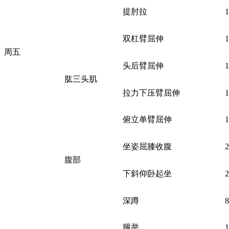
提肘拉
双杠臂屈伸
周五
头后臂屈伸
肱三头肌
拉力下压臂屈伸
俯立单臂屈伸
坐姿屈膝收腹
腹部
下斜仰卧起坐
深蹲
腿举