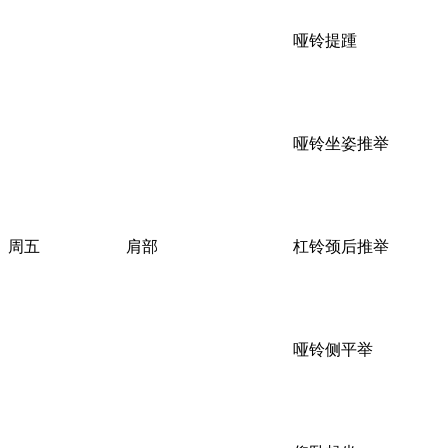
哑铃提踵
哑铃坐姿推举
周五
肩部
杠铃颈后推举
哑铃侧平举