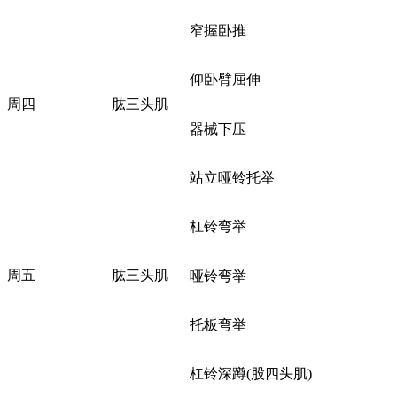
窄握卧推
仰卧臂屈伸
周四
肱三头肌
器械下压
站立哑铃托举
杠铃弯举
周五
肱三头肌
哑铃弯举
托板弯举
杠铃深蹲(股四头肌)