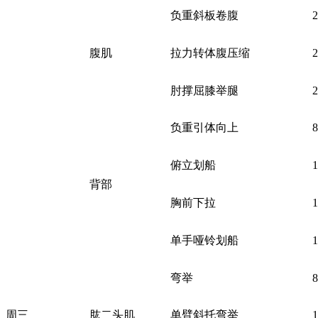
负重斜板卷腹
腹肌
拉力转体腹压缩
肘撑屈膝举腿
负重引体向上
俯立划船
背部
胸前下拉
单手哑铃划船
弯举
周三
肱二头肌
单臂斜托弯举