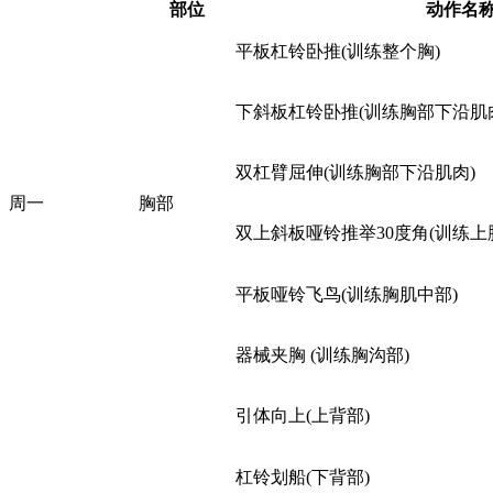
部位
动作名
平板杠铃卧推(训练整个胸)
下斜板杠铃卧推(训练胸部下沿肌
双杠臂屈伸(训练胸部下沿肌肉)
周一
胸部
双上斜板哑铃推举30度角(训练上
平板哑铃飞鸟(训练胸肌中部)
器械夹胸 (训练胸沟部)
引体向上(上背部)
杠铃划船(下背部)