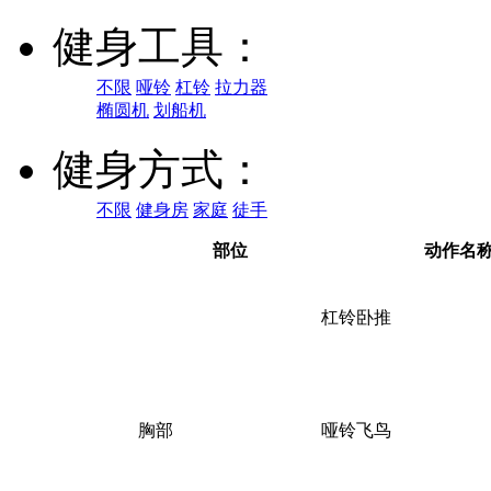
健身工具：
不限
哑铃
杠铃
拉力器
椭圆机
划船机
健身方式：
不限
健身房
家庭
徒手
部位
动作名
杠铃卧推
胸部
哑铃飞鸟