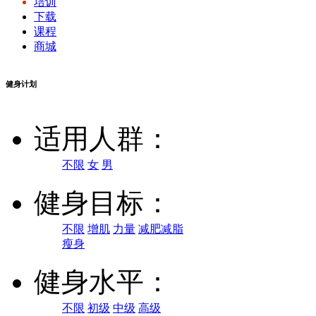
培训
下载
课程
商城
健身计划
适用人群：
不限
女
男
健身目标：
不限
增肌
力量
减肥减脂
瘦身
健身水平：
不限
初级
中级
高级