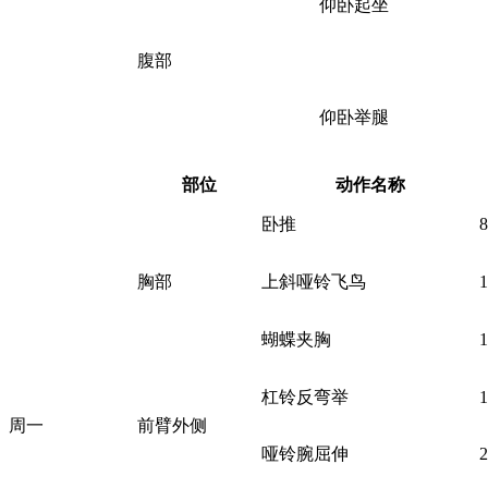
仰卧起坐
腹部
仰卧举腿
部位
动作名称
卧推
胸部
上斜哑铃飞鸟
蝴蝶夹胸
杠铃反弯举
周一
前臂外侧
哑铃腕屈伸