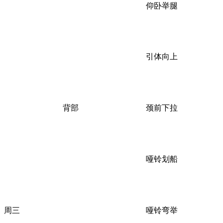
仰卧举腿
引体向上
背部
颈前下拉
哑铃划船
周三
哑铃弯举