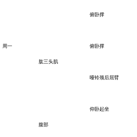
俯卧撑
周一
俯卧撑
肱三头肌
哑铃颈后屈臂
仰卧起坐
腹部