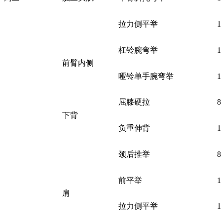
拉力侧平举
杠铃腕弯举
前臂内侧
哑铃单手腕弯举
屈膝硬拉
下背
负重伸背
颈后推举
前平举
肩
拉力侧平举