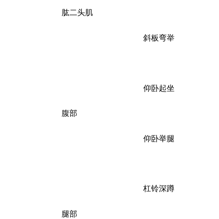
肱二头肌
斜板弯举
仰卧起坐
腹部
仰卧举腿
杠铃深蹲
腿部