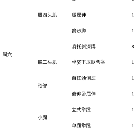
股四头肌
腿屈伸
箭步蹲
肩托斜深蹲
周六
股二头肌
坐姿下压腿弯举
自扛颈侧屈
颈部
俯仰卧屈伸
立式举踵
小腿
单腿举踵