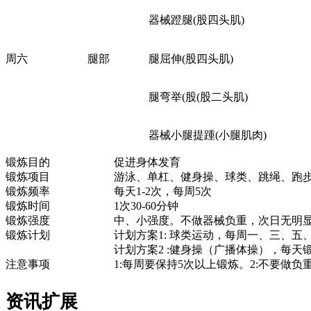
器械蹬腿(股四头肌)
周六
腿部
腿屈伸(股四头肌)
腿弯举(股(股二头肌)
器械小腿提踵(小腿肌肉)
锻炼目的
促进身体发育
锻炼项目
游泳、单杠、健身操、球类、跳绳、跑
锻炼频率
每天1-2次，每周5次
锻炼时间
1次30-60分钟
锻炼强度
中、小强度。不做器械负重，次日无明
锻炼计划
计划方案1: 球类运动，每周一、三、五、
计划方案2 :健身操（广播体操），每天锻
注意事项
1:每周要保持5次以上锻炼。2:不要做负
资讯扩展