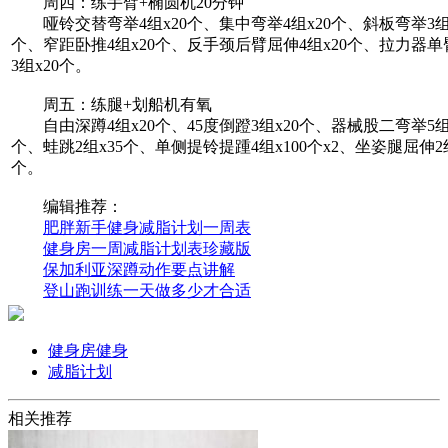
周四：练手臂+椭圆机20分钟
哑铃交替弯举4组x20个、集中弯举4组x20个、斜板弯举3组x
个、窄距卧推4组x20个、反手颈后臂屈伸4组x20个、拉力器
3组x20个。
周五：练腿+划船机有氧
自由深蹲4组x20个、45度倒蹬3组x20个、器械股二弯举5组x
个、蛙跳2组x35个、单侧提铃提踵4组x100个x2、坐姿腿屈伸2组
个。
编辑推荐：
肥胖新手健身减脂计划一周表
健身房一周减脂计划表珍藏版
保加利亚深蹲动作要点讲解
登山跑训练一天做多少才合适
健身房健身
减脂计划
相关推荐