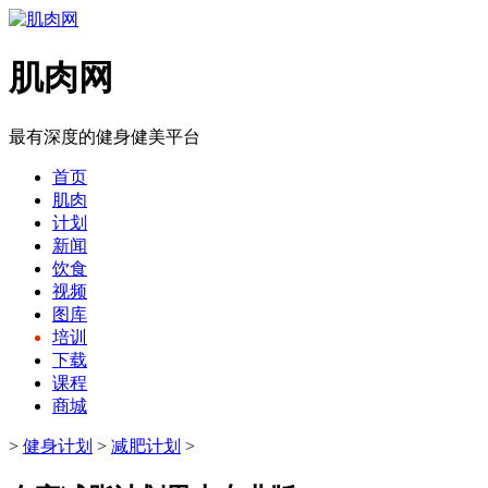
肌肉网
最有深度的健身健美平台
首页
肌肉
计划
新闻
饮食
视频
图库
培训
下载
课程
商城
>
健身计划
>
减肥计划
>