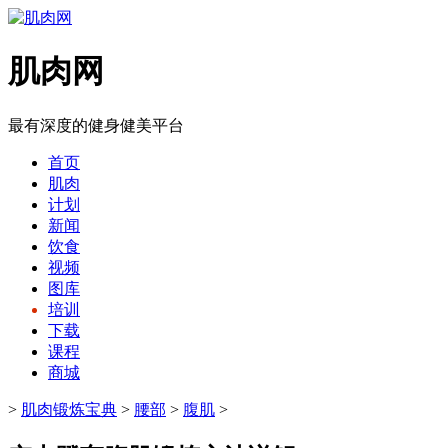
肌肉网
最有深度的健身健美平台
首页
肌肉
计划
新闻
饮食
视频
图库
培训
下载
课程
商城
>
肌肉锻炼宝典
>
腰部
>
腹肌
>