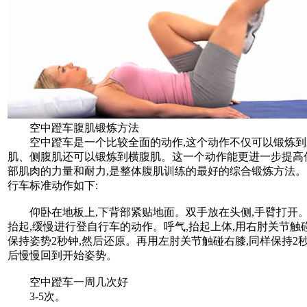
空中蹬车腹肌锻炼方法
空中蹬车是一个比较全面的动作,这个动作不仅可以锻炼到
肌、侧腹肌还可以锻炼到横腹肌。这一个动作能更进一步提高
部肌肉的力量和耐力,是整体腹肌训练的最好的综合锻炼方法
行车标准动作如下:
仰卧在地板上,下背部紧贴地面。双手放在头侧,手臂打开
抬起,缓慢进行登自行车的动作。呼气,抬起上体,用右肘关节触碰
保持姿势2秒钟,然后还原。再用左肘关节触碰右膝,同样保持2秒
后慢慢回到开始姿势。
空中蹬车一周几次好
3-5次。