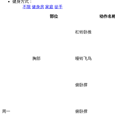
健身方式：
不限
健身房
家庭
徒手
部位
动作名
杠铃卧推
胸部
哑铃飞鸟
俯卧撑
周一
俯卧撑