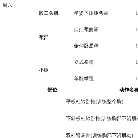
周六
股二头肌
坐姿下压腿弯举
自扛颈侧屈
颈部
俯仰卧屈伸
立式举踵
小腿
单腿举踵
部位
动作名
平板杠铃卧推(训练整个胸)
下斜板杠铃卧推(训练胸部下沿肌
双杠臂屈伸(训练胸部下沿肌肉)