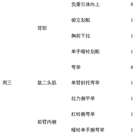
负重引体向上
俯立划船
背部
胸前下拉
单手哑铃划船
弯举
周三
肱二头肌
单臂斜托弯举
拉力侧平举
杠铃腕弯举
前臂内侧
哑铃单手腕弯举