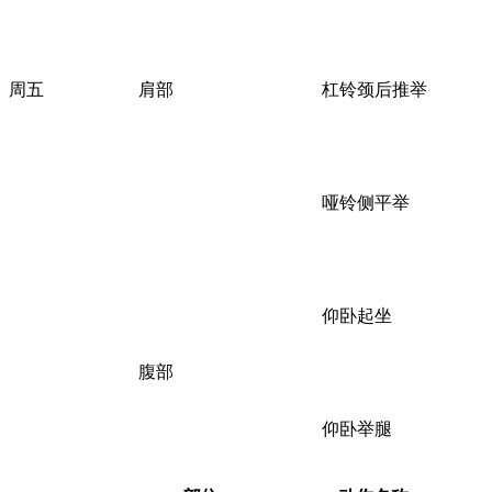
周五
肩部
杠铃颈后推举
哑铃侧平举
仰卧起坐
腹部
仰卧举腿