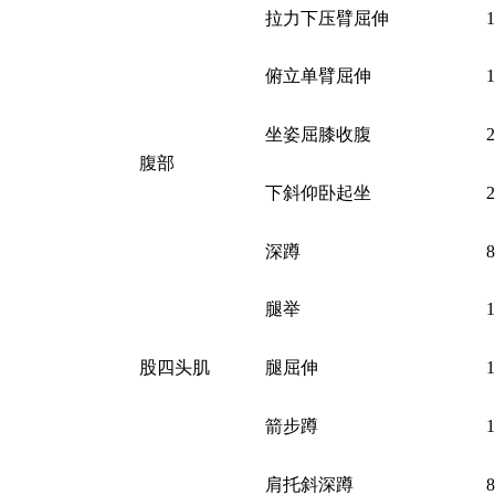
拉力下压臂屈伸
俯立单臂屈伸
坐姿屈膝收腹
腹部
下斜仰卧起坐
深蹲
腿举
股四头肌
腿屈伸
箭步蹲
肩托斜深蹲