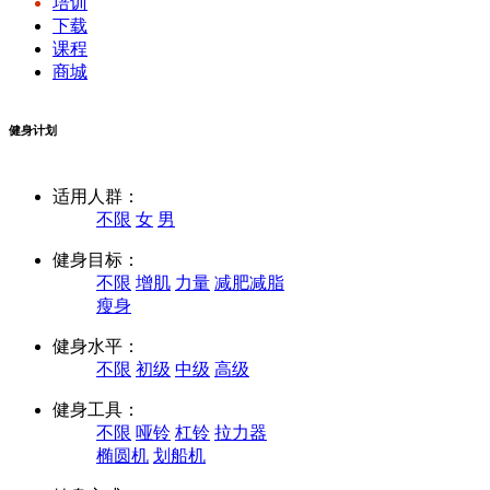
培训
下载
课程
商城
健身计划
适用人群：
不限
女
男
健身目标：
不限
增肌
力量
减肥减脂
瘦身
健身水平：
不限
初级
中级
高级
健身工具：
不限
哑铃
杠铃
拉力器
椭圆机
划船机