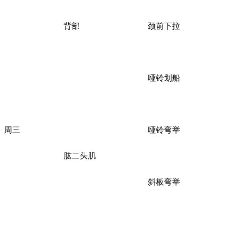
背部
颈前下拉
哑铃划船
周三
哑铃弯举
肱二头肌
斜板弯举