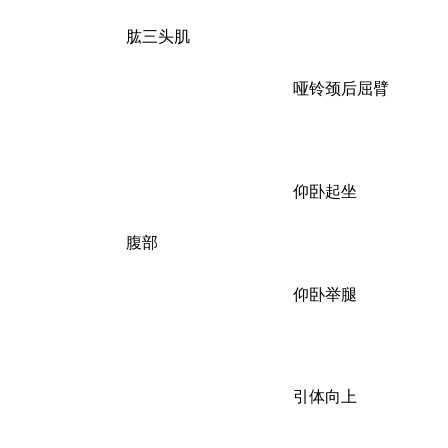
肱三头肌
哑铃颈后屈臂
仰卧起坐
腹部
仰卧举腿
引体向上