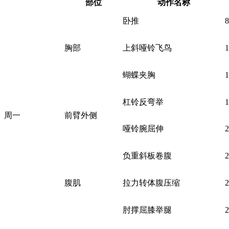
部位
动作名称
卧推
胸部
上斜哑铃飞鸟
蝴蝶夹胸
杠铃反弯举
周一
前臂外侧
哑铃腕屈伸
负重斜板卷腹
腹肌
拉力转体腹压缩
肘撑屈膝举腿