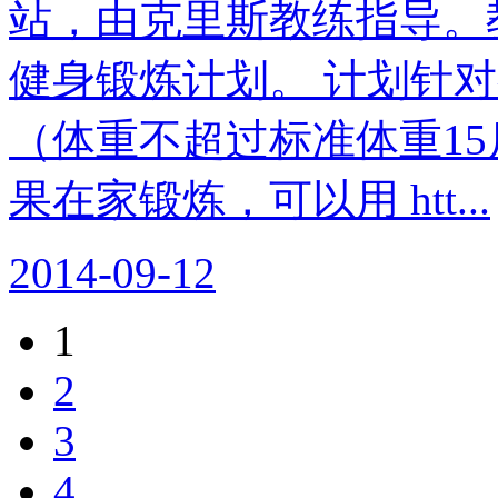
站，由克里斯教练指导。教
健身锻炼计划。 计划针
（体重不超过标准体重15
果在家锻炼，可以用 htt...
2014-09-12
1
2
3
4