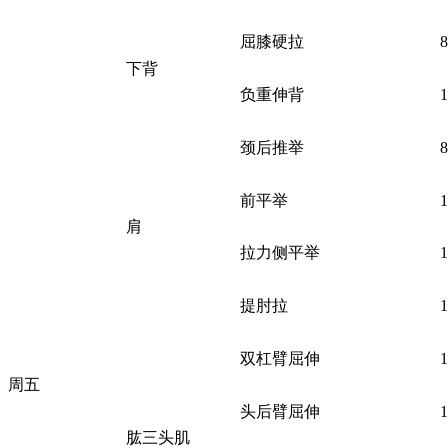
屈膝硬拉
下背
负重伸背
颈后推举
前平举
肩
拉力侧平举
提肘拉
双杠臂屈伸
周五
头后臂屈伸
肱三头肌