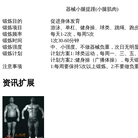
器械小腿提踵(小腿肌肉)
锻炼目的
促进身体发育
锻炼项目
游泳、单杠、健身操、球类、跳绳、跑
锻炼频率
每天1-2次，每周5次
锻炼时间
1次30-60分钟
锻炼强度
中、小强度。不做器械负重，次日无明
锻炼计划
计划方案1: 球类运动，每周一、三、五、
计划方案2 :健身操（广播体操），每天锻
注意事项
1:每周要保持5次以上锻炼。2:不要做负
资讯扩展