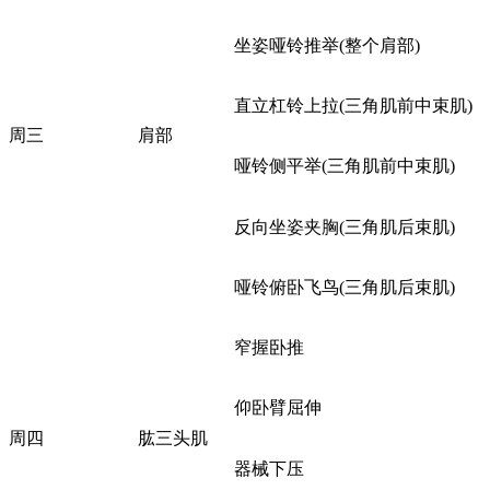
坐姿哑铃推举(整个肩部)
直立杠铃上拉(三角肌前中束肌)
周三
肩部
哑铃侧平举(三角肌前中束肌)
反向坐姿夹胸(三角肌后束肌)
哑铃俯卧飞鸟(三角肌后束肌)
窄握卧推
仰卧臂屈伸
周四
肱三头肌
器械下压