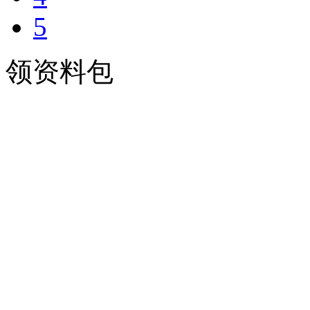
5
领资料包