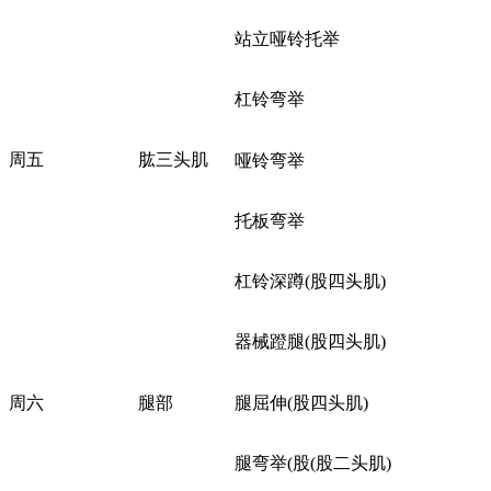
站立哑铃托举
杠铃弯举
周五
肱三头肌
哑铃弯举
托板弯举
杠铃深蹲(股四头肌)
器械蹬腿(股四头肌)
周六
腿部
腿屈伸(股四头肌)
腿弯举(股(股二头肌)