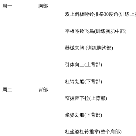
周一
胸部
双上斜板哑铃推举30度角(训练上
平板哑铃飞鸟(训练胸肌中部)
器械夹胸 (训练胸沟部)
引体向上(上背部)
杠铃划船(下背部)
周二
背部
窄握距下拉(上背部)
坐姿划船(下背部)
杠坐姿杠铃推举(整个肩部)