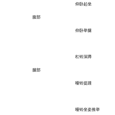
仰卧起坐
腹部
仰卧举腿
杠铃深蹲
腿部
哑铃提踵
哑铃坐姿推举