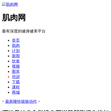
肌肉网
最有深度的健身健美平台
首页
肌肉
计划
新闻
饮食
视频
图库
培训
下载
课程
商城
>
最新哑铃锻炼动作
>