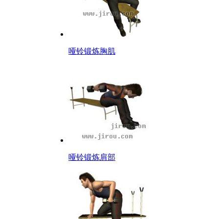
哑铃锻炼胸肌
哑铃锻炼肩部