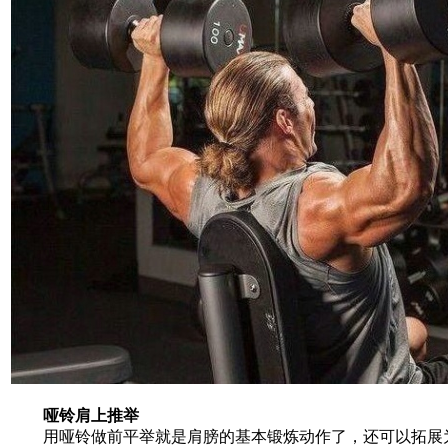
哑铃肩上推举
用哑铃做前平举就是肩膀的基本锻炼动作了，还可以拓展