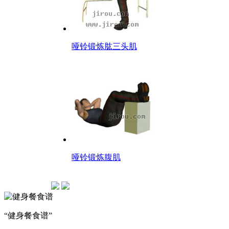
哑铃锻炼肱三头肌
哑铃锻炼腹肌
“健身餐食谱”