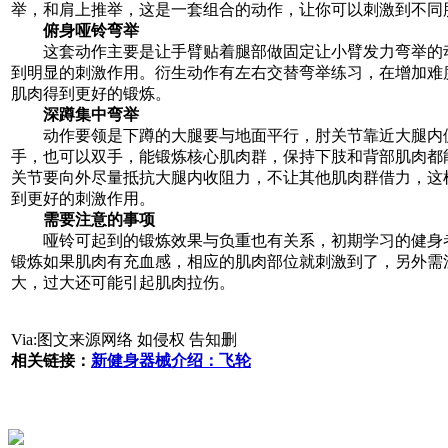
举，和肩上推举，这是一套组合的动作，让你可以刺激到不同
俯身哑铃弯举
这套动作主要是让手臂贴着腿部做固定让小臂发力弯举的
到明显的刺激作用。衍生动作有左右交替弯举练习，在增加难
肌肉得到更好的锻炼。
深蹲集中弯举
动作要领是下蹲的大腿要与地面平行，肘关节靠近大腿内
手，也可以双手，能锻炼核心肌肉群，保持下肢和背部肌肉都
关节要向外尽量抵抗大腿内收阻力，不让其他肌肉群借力，这
到更好的刺激作用。
需要注意的事项
哑铃可起到的锻炼效果与负重也有关系，初期学习的健身
锻炼如果肌肉有充血感，相应的肌肉部位就刺激到了，另外需
大，过大还可能引起肌肉拉伤。
Via:图文来源网络 如侵权 告知删
相关链接：
新健身器械介绍：飞轮