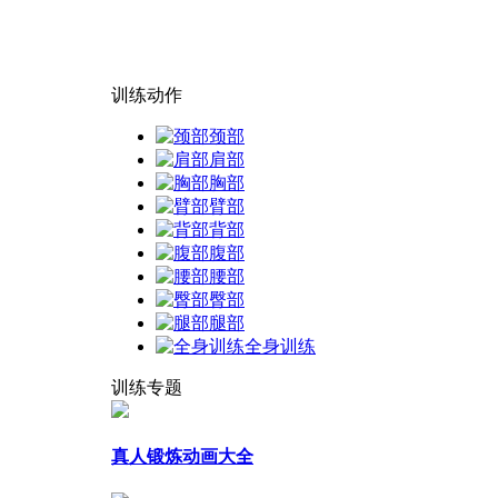
训练动作
颈部
肩部
胸部
臂部
背部
腹部
腰部
臀部
腿部
全身训练
训练专题
真人锻炼动画大全