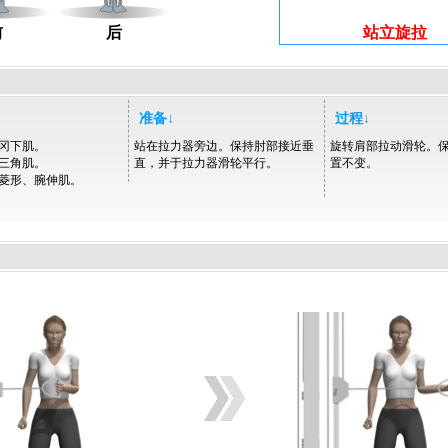
前
后
站立旋拉
准备↓
过程↓
冈下肌。
站在拉力器旁边。保持肘部接近垂
旋转肩部拉动滑轮。
三角肌。
直，并于拉力器滑轮平行。
置不变。
菱形、腕伸肌。