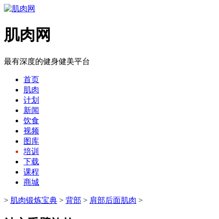
肌肉网
最有深度的健身健美平台
首页
肌肉
计划
新闻
饮食
视频
图库
培训
下载
课程
商城
>
肌肉锻炼宝典
>
背部
>
肩部后面肌肉
>