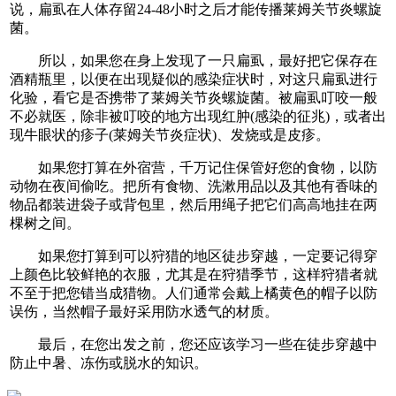
说，扁虱在人体存留24-48小时之后才能传播莱姆关节炎螺旋
菌。
所以，如果您在身上发现了一只扁虱，最好把它保存在
酒精瓶里，以便在出现疑似的感染症状时，对这只扁虱进行
化验，看它是否携带了莱姆关节炎螺旋菌。被扁虱叮咬一般
不必就医，除非被叮咬的地方出现红肿(感染的征兆)，或者出
现牛眼状的疹子(莱姆关节炎症状)、发烧或是皮疹。
如果您打算在外宿营，千万记住保管好您的食物，以防
动物在夜间偷吃。把所有食物、洗漱用品以及其他有香味的
物品都装进袋子或背包里，然后用绳子把它们高高地挂在两
棵树之间。
如果您打算到可以狩猎的地区徒步穿越，一定要记得穿
上颜色比较鲜艳的衣服，尤其是在狩猎季节，这样狩猎者就
不至于把您错当成猎物。人们通常会戴上橘黄色的帽子以防
误伤，当然帽子最好采用防水透气的材质。
最后，在您出发之前，您还应该学习一些在徒步穿越中
防止中暑、冻伤或脱水的知识。