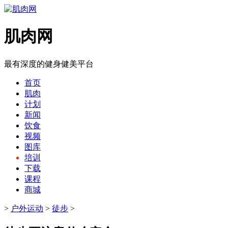
肌肉网
最有深度的健身健美平台
首页
肌肉
计划
新闻
饮食
视频
图库
培训
下载
课程
商城
>
户外运动
>
徒步
>