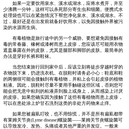
如果一定要饮用泉水、溪水或湖水，应将水煮开，并至
少沸腾一分钟，这样可以杀死部分寄生虫和细菌。便携式水
处理袋也可以在紧急情况下帮您净化泉水、溪水或湖水。不
过，最好还是在出发前就备好饮用水，以免因接触外界被污
染的水源而生病。
有毒植物是旅行途中的另一个威胁。要想避免因接触有
毒的常春藤、橡树或漆树而患上皮疹，您应该尽可能用衣物
遮盖暴露在外的皮肤，尤其是腿部和脚部的皮肤。最简单的
办法是穿好长裤和鞋袜。
当您结束旅行回到家中后，应该立刻将徒步穿越时穿的
衣物脱下来，扔进洗衣机。在脱鞋时请务必小心：鞋底和鞋
的两侧很可能会接触到有毒植物，并粘上会引起皮疹的植物
粘液。因此，脱鞋时尽量不要用手触碰这些区域，否则您可
能会把无意中粘到的粘液弄到脸上或身上，从而感染上讨厌
的皮疹。如果您确实因为接触了这些有毒植物而患上皮疹，
可以在患处涂上炉甘石洗剂这类的非处方药物来止痒。
如果您被扁虱叮咬，也不用惊慌，并不是所有扁虱都带
有莱姆关节炎(Lyme disease)螺旋菌——莱姆关节炎螺旋菌可
以导致发冷、发热、头痛或者其他严重的并发症。一般来