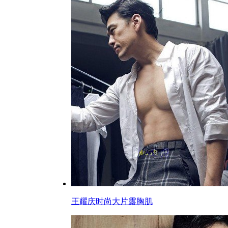
王耀庆时尚大片露胸肌