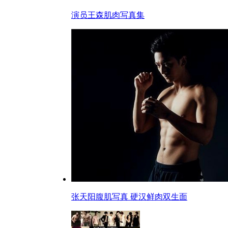
演员王森肌肉写真集
张天阳腹肌写真 硬汉鲜肉双生面