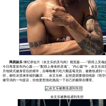
网易娱乐
继纪录短片《余文乐的灵与肉》视觉篇——“跟得上灵魂
今日再度发布内心篇——“配得上身体的灵魂”。“内心篇”中，余文乐深
月地狱式健身背后的艰辛，自曝晚餐只吃六颗蓝莓充饥，被教练虐到一
控，偷吃冰淇淋幸福到飙泪……余文乐称，起初是因要接拍电影《悟空
健导演的一句提议，但他更想借此挑战一下自己的极限在哪里。
余文乐被教练虐到失控