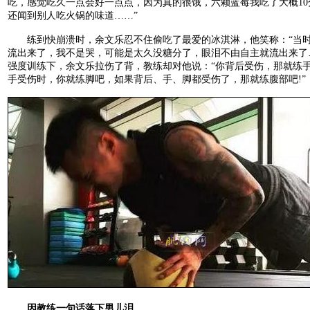
吃，感觉吃久一点会好一点点，因为真的很饿，六颗蓝莓我吃了大概10
还闻到别人吃火锅的味道……”
练到快崩溃时，余文乐忍不住偷吃了最爱的冰淇淋，他笑称：“当
流出来了，我不是哭，可能是太久没糖分了，眼泪不由自主就流出来了
强度训练下，余文乐拉伤了背，教练却对他说：“你背后受伤，那就练
手受伤时，你就练脚吧，如果背后、手、脚都受伤了，那就练腹部吧!”
因教练一句话落下男儿泪