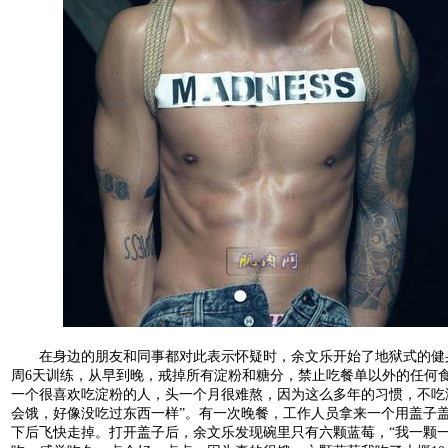
在身边的朋友和同事都对此表示怀疑时，余文乐开始了地狱式的健
周6天训练，从早到晚，戒掉所有淀粉和糖分，禁止吃餐单以外的任何食
一个很喜欢吃淀粉的人，头一个月很难熬，因为这么多年的习惯，不吃
会饿，好像没吃过东西一样”。有一次晚餐，工作人员拿来一个用盖子
下后飞快走掉。打开盖子后，余文乐发现碗里只有六颗蓝莓，“我一颗