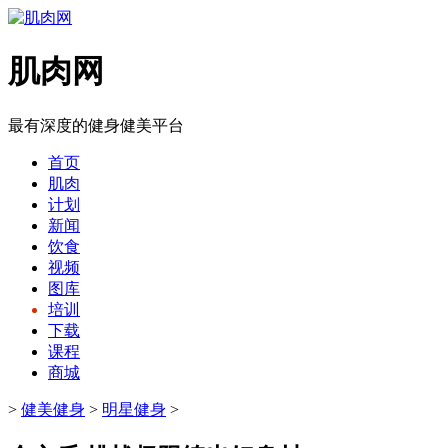
肌肉网
最有深度的健身健美平台
首页
肌肉
计划
新闻
饮食
视频
图库
培训
下载
课程
商城
>
健美健身
>
明星健身
>