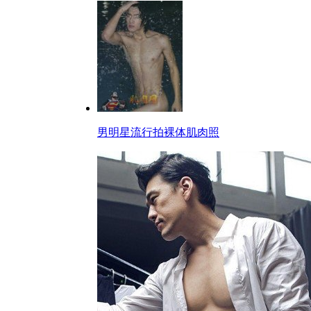
男明星流行拍裸体肌肉照