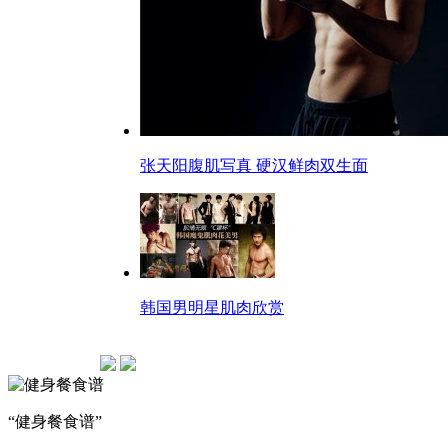
张天阳腹肌写真 硬汉鲜肉双生面
韩国男明星肌肉欣赏
“健身餐食谱”