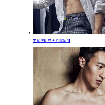
王耀庆时尚大片露胸肌