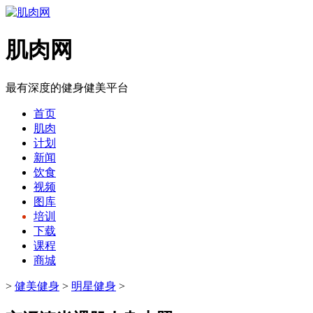
肌肉网
最有深度的健身健美平台
首页
肌肉
计划
新闻
饮食
视频
图库
培训
下载
课程
商城
>
健美健身
>
明星健身
>