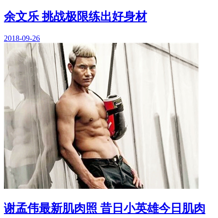
余文乐 挑战极限练出好身材
2018-09-26
谢孟伟最新肌肉照 昔日小英雄今日肌肉