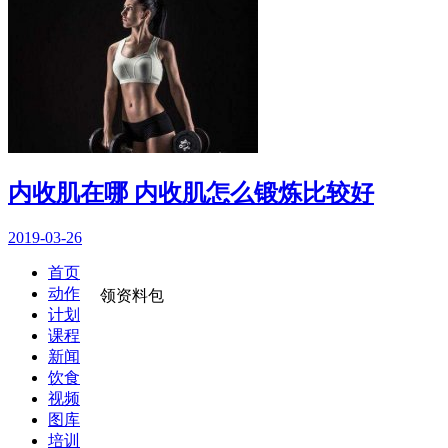
内收肌在哪 内收肌怎么锻炼比较好
2019-03-26
首页
动作
领资料包
计划
课程
新闻
饮食
视频
图库
培训