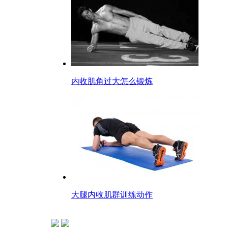
内收肌角过大怎么锻炼
大腿内收肌群训练动作