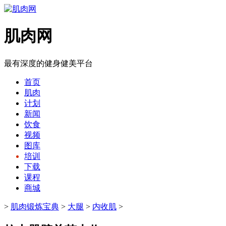
肌肉网
最有深度的健身健美平台
首页
肌肉
计划
新闻
饮食
视频
图库
培训
下载
课程
商城
>
肌肉锻炼宝典
>
大腿
>
内收肌
>