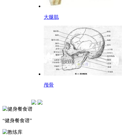
大腿肌
颅骨
“健身餐食谱”