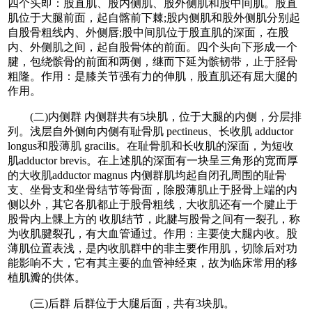
四个头即：股直肌、股内侧肌、股外侧肌和股中间肌。股直
肌位于大腿前面，起自髂前下棘;股内侧肌和股外侧肌分别起
自股骨粗线内、外侧唇;股中间肌位于股直肌的深面，在股
内、外侧肌之间，起自股骨体的前面。四个头向下形成一个
腱，包绕髌骨的前面和两侧，继而下延为髌韧带，止于胫骨
粗隆。作用：是膝关节强有力的伸肌，股直肌还有屈大腿的
作用。
(二)内侧群 内侧群共有5块肌，位于大腿的内侧，分层排
列。浅层自外侧向内侧有耻骨肌 pectineus、长收肌 adductor
longus和股薄肌 gracilis。在耻骨肌和长收肌的深面，为短收
肌adductor brevis。在上述肌的深面有一块呈三角形的宽而厚
的大收肌adductor magnus 内侧群肌均起自闭孔周围的耻骨
支、坐骨支和坐骨结节等骨面，除股薄肌止于胫骨上端的内
侧以外，其它各肌都止于股骨粗线，大收肌还有一个腱止于
股骨内上髁上方的 收肌结节，此腱与股骨之间有一裂孔，称
为收肌腱裂孔，有大血管通过。作用：主要使大腿内收。股
薄肌位置表浅，是内收肌群中的非主要作用肌，切除后对功
能影响不大，它有其主要的血管神经束，故为临床常用的移
植肌瓣的供体。
(三)后群 后群位于大腿后面，共有3块肌。