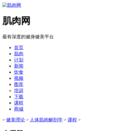
肌肉网
最有深度的健身健美平台
首页
肌肉
计划
新闻
饮食
视频
图库
培训
下载
课程
商城
>
健美理论
>
人体肌肉解剖学
>
课程
>