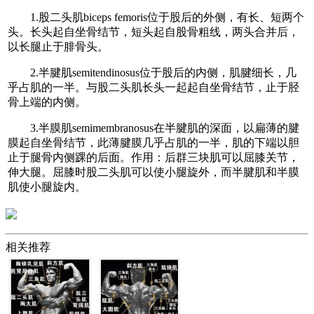
1.股二头肌biceps femoris位于股后的外侧，有长、短两个
头。长头起自坐骨结节，短头起自股骨粗线，两头合并后，
以长腿止于腓骨头。
2.半腱肌semitendinosus位于股后的内侧，肌腱细长，几
乎占肌的一半。与股二头肌长头一起起自坐骨结节，止于胫
骨上端的内侧。
3.半膜肌semimembranosus在半腱肌的深面，以扁薄的腱
膜起自坐骨结节，此薄腱膜几乎占肌的一半，肌的下端以胆
止于腿骨内侧踝的后面。作用：后群三块肌可以屈膝关节，
伸大腿。屈膝时股二头肌可以使小腿旋外，而半腱肌和半膜
肌使小腿旋内。
相关推荐