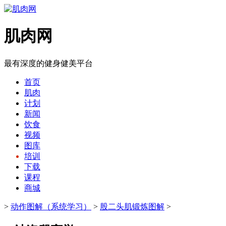
肌肉网
最有深度的健身健美平台
首页
肌肉
计划
新闻
饮食
视频
图库
培训
下载
课程
商城
>
动作图解（系统学习）
>
股二头肌锻炼图解
>