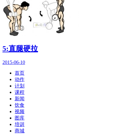
5:直腿硬拉
2015-06-10
首页
动作
计划
课程
新闻
饮食
视频
图库
培训
商城