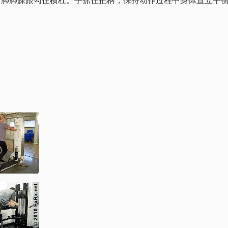
右脚脚踝跟勾住横杠。手抓住把柄，保持动作过程中身体直立平
。