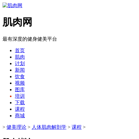
肌肉网
最有深度的健身健美平台
首页
肌肉
计划
新闻
饮食
视频
图库
培训
下载
课程
商城
>
健美理论
>
人体肌肉解剖学
>
课程
>