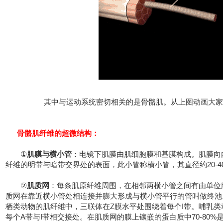
其中与运动系统密切相关的是骨骼肌。从上图动画大家
骨骼肌纤维的超微结构：
①
肌膜与横小管
：电镜下肌膜由肌细胞膜和基膜构成。肌膜向
纤维的明带与暗带交界处的表面，此小管称横小管，其直径约20-4
②
肌质网
：每条肌原纤维周围，在相邻两横小管之间有由单位
质网在靠近横小管处相连接并膨大形成与横小管平行的管叫做终池
栖类动物的肌纤维中，三联体在Z膜水平处围绕着每个I带。哺乳
每个A带与I带相交接处。在肌质网的膜上镶嵌的蛋白质中70-80%