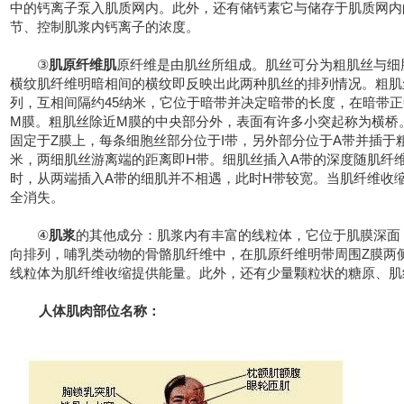
中的钙离子泵入肌质网内。此外，还有储钙素它与储存于肌质网内
节、控制肌浆内钙离子的浓度。
③
肌原纤维肌
原纤维是由肌丝所组成。肌丝可分为粗肌丝与细
横纹肌纤维明暗相间的横纹即反映出此两种肌丝的排列情况。粗肌丝
列，互相间隔约45纳米，它位于暗带并决定暗带的长度，在暗带
M膜。粗肌丝除近M膜的中央部分外，表面有许多小突起称为横桥
固定于Z膜上，每条细胞丝部分位于I带，另外部分位于A带并插于粗
米，两细肌丝游离端的距离即H带。细肌丝插入A带的深度随肌纤
时，从两端插入A带的细肌并不相遇，此时H带较宽。当肌纤维收
全消失。
④
肌浆
的其他成分：肌浆内有丰富的线粒体，它位于肌膜深面
向排列，哺乳类动物的骨骼肌纤维中，在肌原纤维明带周围Z膜两
线粒体为肌纤维收缩提供能量。此外，还有少量颗粒状的糖原、肌
人体肌肉部位名称：