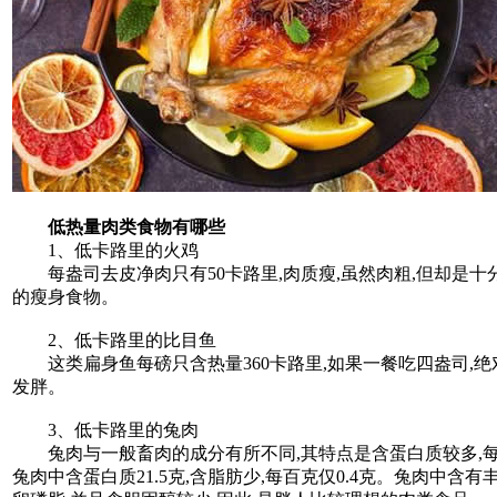
低热量肉类食物有哪些
1、低卡路里的火鸡
每盎司去皮净肉只有50卡路里,肉质瘦,虽然肉粗,但却是十
的瘦身食物。
2、低卡路里的比目鱼
这类扁身鱼每磅只含热量360卡路里,如果一餐吃四盎司,绝
发胖。
3、低卡路里的兔肉
兔肉与一般畜肉的成分有所不同,其特点是含蛋白质较多,
兔肉中含蛋白质21.5克,含脂肪少,每百克仅0.4克。兔肉中含有