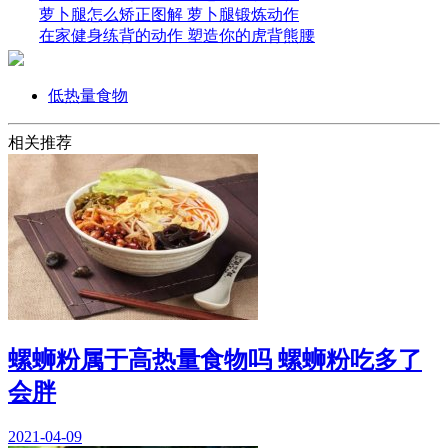
萝卜腿怎么矫正图解 萝卜腿锻炼动作
在家健身练背的动作 塑造你的虎背熊腰
低热量食物
相关推荐
螺蛳粉属于高热量食物吗 螺蛳粉吃多了
会胖
2021-04-09