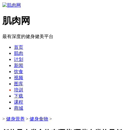
肌肉网
最有深度的健身健美平台
首页
肌肉
计划
新闻
饮食
视频
图库
培训
下载
课程
商城
>
健身营养
>
健身食物
>