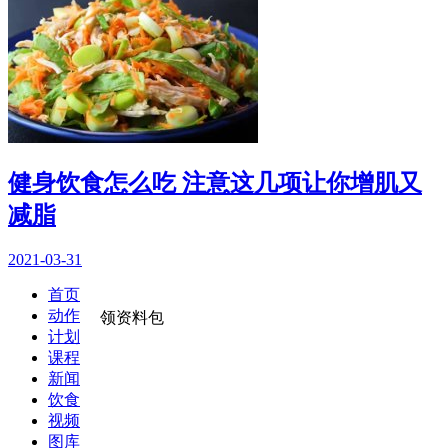
健身饮食怎么吃 注意这几项让你增肌又
减脂
2021-03-31
首页
动作
领资料包
计划
课程
新闻
饮食
视频
图库