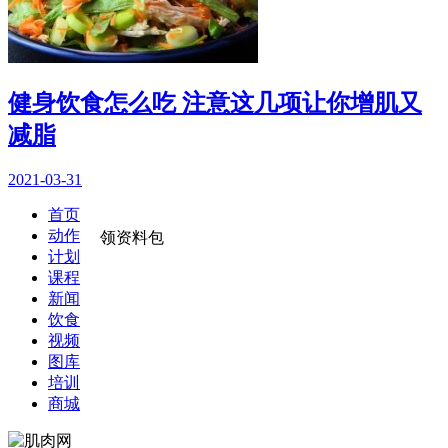
健身饮食怎么吃 注意这几项让你增肌又
减脂
2021-03-31
首页
动作
领资料包
计划
课程
新闻
饮食
视频
图库
培训
商城