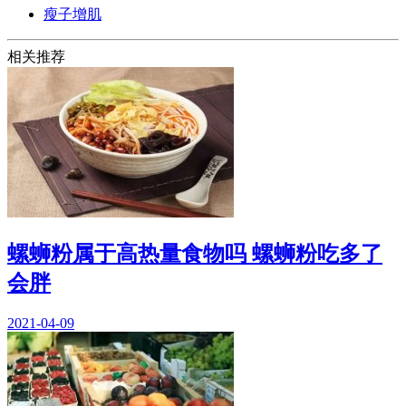
瘦子增肌
相关推荐
螺蛳粉属于高热量食物吗 螺蛳粉吃多了
会胖
2021-04-09