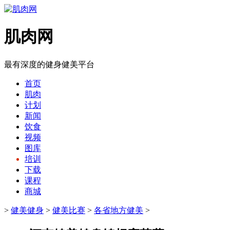
肌肉网
最有深度的健身健美平台
首页
肌肉
计划
新闻
饮食
视频
图库
培训
下载
课程
商城
>
健美健身
>
健美比赛
>
各省地方健美
>