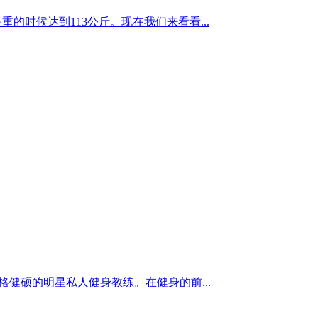
最重的时候达到113公斤。现在我们来看看...
为体格健硕的明星私人健身教练。在健身的前...