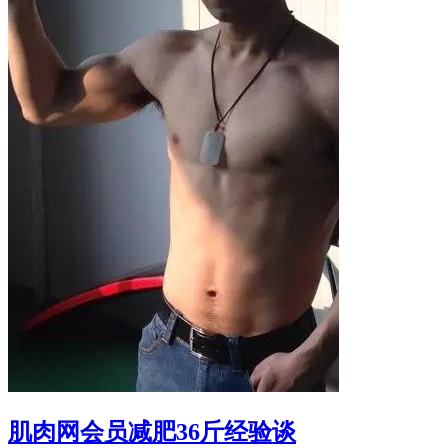
肌肉网会员减肥36斤经验谈