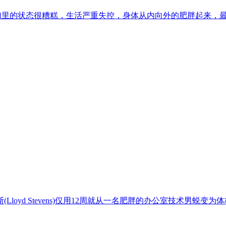
y），三年前加里的状态很糟糕，生活严重失控，身体从内向外的肥胖起来，
loyd Stevens)仅用12周就从一名肥胖的办公室技术男蜕变