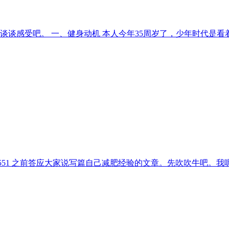
。谈谈感受吧。 一、健身动机 本人今年35周岁了，少年时代
mod=viewthreadtid=66551 之前答应大家说写篇自己减肥经验