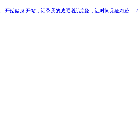
开始健身 开帖，记录我的减肥增肌之路，让时间见证奇迹。 201