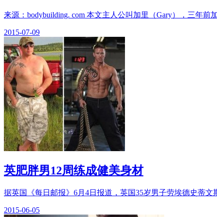
来源：bodybuilding. com 本文主人公叫加里（Gar
2015-07-09
英肥胖男12周练成健美身材
据英国《每日邮报》6月4日报道，英国35岁男子劳埃德史蒂文斯(L
2015-06-05