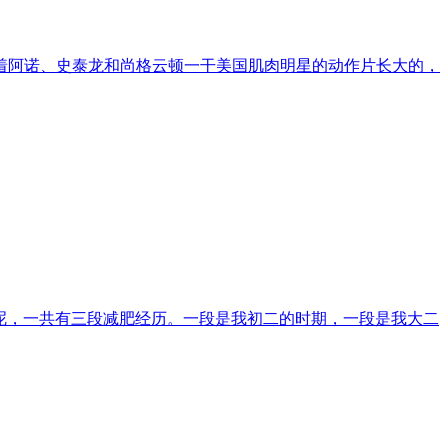
是看着阿诺、史泰龙和尚格云顿一干美国肌肉明星的动作片长大的，
的文章。先吹吹牛吧。我呢，一共有三段减肥经历。一段是我初二的时期，一段是我大二