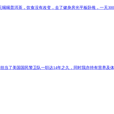
白天喝喝普洱茶，饮食没有改变，去了健身房光平板卧推，一天300
gham，我担当了美国国民警卫队一职达14年之久，同时我亦持有