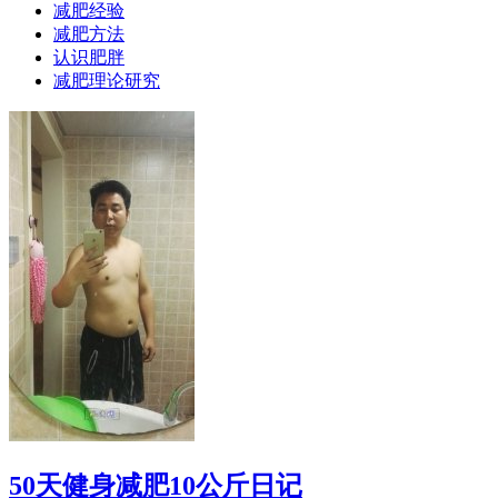
减肥经验
减肥方法
认识肥胖
减肥理论研究
50天健身减肥10公斤日记