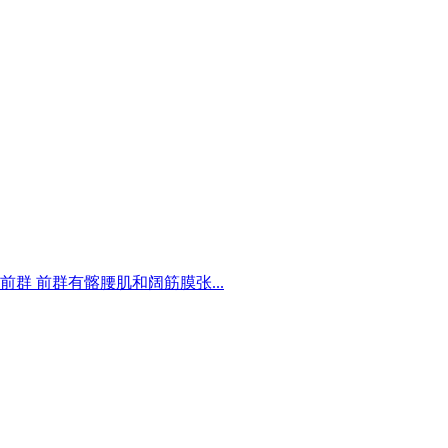
 前群有髂腰肌和阔筋膜张...