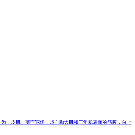
膜中，为一皮肌，薄而宽阔，起自胸大肌和三角肌表面的筋膜，向上