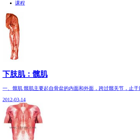
课程
下肢肌：髋肌
一、髋肌 髋肌主要起自骨盆的内面和外面，跨过髋关节，止于股
2012-03-14