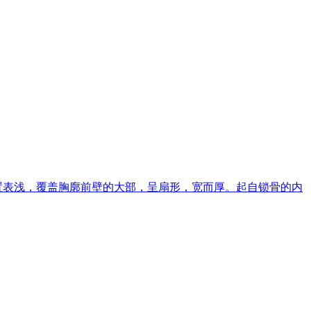
jor位置表浅，覆盖胸廓前壁的大部，呈扇形，宽而厚。起自锁骨的内