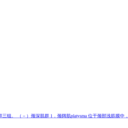
组。 （－）颈深肌群 1．颈阔肌platysma 位于颈部浅筋