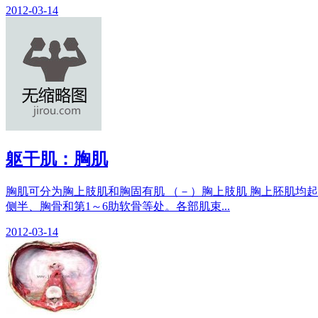
2012-03-14
躯干肌：胸肌
胸肌可分为胸上肢肌和胸固有肌 （－）胸上肢肌 胸上胚肌均起自胸
侧半、胸骨和第1～6助软骨等处。各部肌束...
2012-03-14