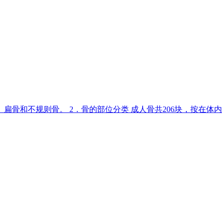
、扁骨和不规则骨。 2．骨的部位分类 成人骨共206块，按在