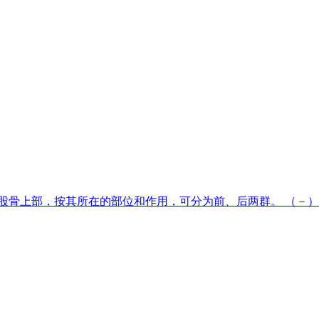
骨上部，按其所在的部位和作用，可分为前、后两群。 （－）前群