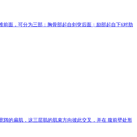
腰椎前面，可分为三部：胸骨部起自剑突后面；励部起自下6对肋
宽阔的扁肌，这三层肌的肌束方向彼此交叉，并在 腹前壁处形