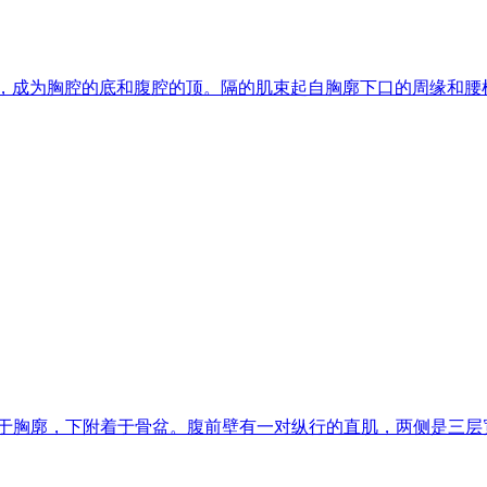
腔之间，成为胸腔的底和腹腔的顶。隔的肌束起自胸廓下口的周缘和
于胸廓，下附着于骨盆。腹前壁有一对纵行的直肌，两侧是三层