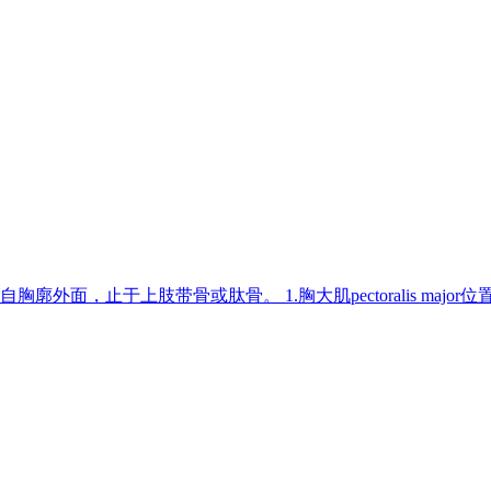
廓外面，止于上肢带骨或肽骨。 1.胸大肌pectoralis ma