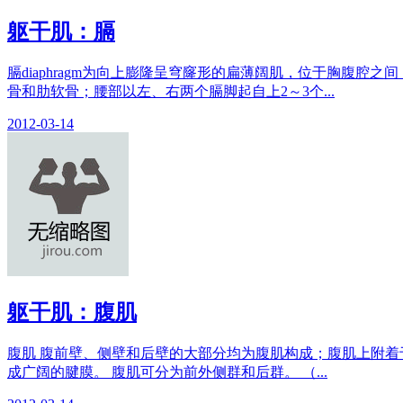
躯干肌：膈
膈diaphragm为向上膨隆呈穹窿形的扁薄阔肌，位于胸腹
骨和肋软骨；腰部以左、右两个膈脚起自上2～3个...
2012-03-14
躯干肌：腹肌
腹肌 腹前壁、侧壁和后壁的大部分均为腹肌构成；腹肌上附着
成广阔的腱膜。 腹肌可分为前外侧群和后群。 （...