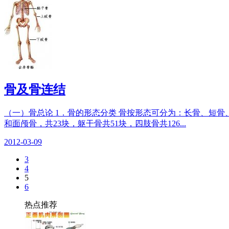
骨及骨连结
（一）骨总论 1．骨的形态分类 骨按形态可分为：长骨、短骨
和面颅骨，共23块，躯干骨共51块，四肢骨共126...
2012-03-09
3
4
5
6
热点推荐