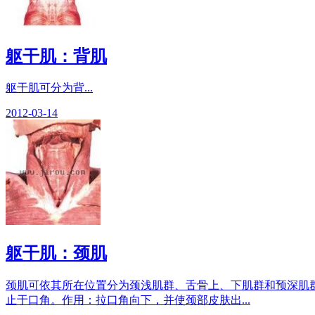
躯干肌：背肌
躯干肌可分为背...
2012-03-14
躯干肌：颈肌
颈肌可依其所在位置分为颈浅肌群、舌骨上、下肌群和预深肌群三
止于口角。作用：拉口角向下，并使颈部皮肤出...