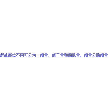
体内所处部位不同可分为：颅骨、躯干骨和四肢骨。颅骨分脑颅骨