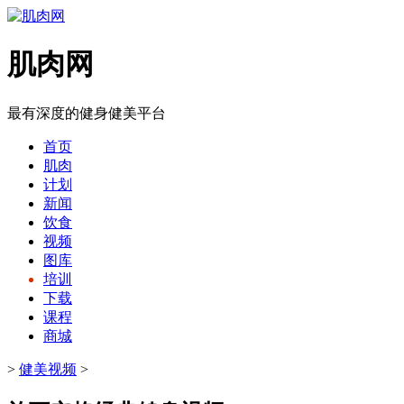
肌肉网
最有深度的健身健美平台
首页
肌肉
计划
新闻
饮食
视频
图库
培训
下载
课程
商城
>
健美视频
>