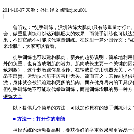
2014-10-07
来源：外国译文
编辑:jirou001
|
|
曾听过：“徒手训练，没辨法练大肌肉!只有练重量才行!”
会，做重量训练可以达到肌肥大的效果，而徒手训练也可以达
果，不过它绝不可能取代重量训练。在这里一篇外国译文：“
来增肌” ，大家可以看看。
徒手训练也可以建构肌肉，新兴的趋势说明，简单地利用
外的负重，也有造成增肌的潜力。肌肉成长主要一个关键的因
载刺激），这个刺激跟你拿哑铃、杠铃或是使用机器无关，不
昂不昂贵、运动技术厉不厉害也无关。简而言之，若你能提供
激，身体就会被强迫建构更多的肌肉。而在健身房内的工具仅
但徒手训练绝不可能取代举重训练，而是训练增肌的另一种方式
锻炼大全
”
以下提供几个简单的方法，可以加你原有的徒手训练计划
■ 方法一：打开你的潜能
神经系统的活动提高时，要获得好的举重效果就更容易一