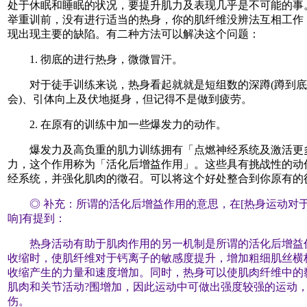
处于休眠和睡眠的状况，要提升肌力及表现几乎是不可能的事
举重训前，没有进行适当的热身，你的肌纤维没辨法互相工作
现出现主要的缺陷。有二种方法可以解决这个问题：
1. 彻底的进行热身，微微冒汗。
对于徒手训练来说，热身看起就就是短组数的深蹲(蹲到底
会)、引体向上及伏地挺身，但记得不是做到疲劳。
2. 在原有的训练中加一些爆发力的动作。
爆发力及高负重的肌力训练拥有「点燃神经系统及激活更
力，这个作用称为「活化后增益作用」。这些具有挑战性的动
经系统，并强化肌肉的徵召。可以将这个好处整合到你原有的
◎ 补充：所谓的活化后增益作用的意思，在[热身运动对
响]有提到：
热身活动有助于肌肉作用的另一机制是所谓的活化后增益
收缩时，使肌纤维对于钙离子的敏感度提升，增加粗细肌丝横
收缩产生的力量和速度增加。同时，热身可以使肌肉纤维中的
肌肉和关节活动?围增加，因此运动中可做出强度较强的运动
伤。